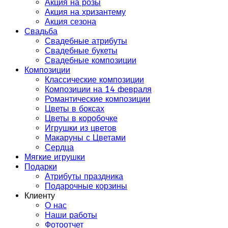
Акция на розы
Акция на хризантему
Акция сезона
Свадьба
Свадебные атрибуты
Свадебные букеты
Свадебные композиции
Композиции
Классические композиции
Композиции на 14 февраля
Романтические композиции
Цветы в боксах
Цветы в коробочке
Игрушки из цветов
Макаруны с Цветами
Сердца
Мягкие игрушки
Подарки
Атрибуты праздника
Подарочные корзины
Клиенту
О нас
Наши работы
Фотоотчет