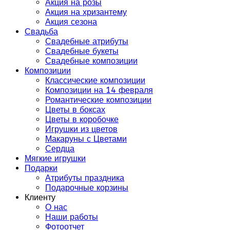
Акция на розы
Акция на хризантему
Акция сезона
Свадьба
Свадебные атрибуты
Свадебные букеты
Свадебные композиции
Композиции
Классические композиции
Композиции на 14 февраля
Романтические композиции
Цветы в боксах
Цветы в коробочке
Игрушки из цветов
Макаруны с Цветами
Сердца
Мягкие игрушки
Подарки
Атрибуты праздника
Подарочные корзины
Клиенту
О нас
Наши работы
Фотоотчет