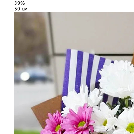
39%
50 см