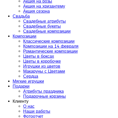
Акция на розы
Акция на хризантему
Акция сезона
Свадьба
Свадебные атрибуты
Свадебные букеты
Свадебные композиции
Композиции
Классические композиции
Композиции на 14 февраля
Романтические композиции
Цветы в боксах
Цветы в коробочке
Игрушки из цветов
Макаруны с Цветами
Сердца
Мягкие игрушки
Подарки
Атрибуты праздника
Подарочные корзины
Клиенту
О нас
Наши работы
Фотоотчет