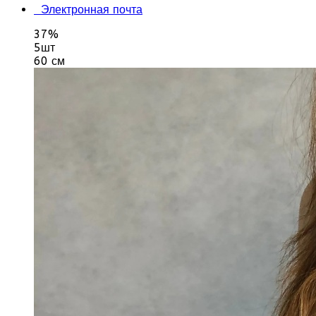
Электронная почта
37%
5шт
60 см