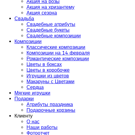
Акция на розы
Акция на хризантему
Акция сезона
Свадьба
Свадебные атрибуты
Свадебные букеты
Свадебные композиции
Композиции
Классические композиции
Композиции на 14 февраля
Романтические композиции
Цветы в боксах
Цветы в коробочке
Игрушки из цветов
Макаруны с Цветами
Сердца
Мягкие игрушки
Подарки
Атрибуты праздника
Подарочные корзины
Клиенту
О нас
Наши работы
Фотоотчет