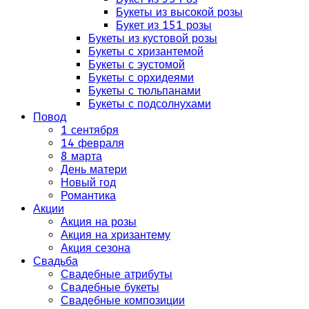
Букеты из высокой розы
Букет из 151 розы
Букеты из кустовой розы
Букеты с хризантемой
Букеты с эустомой
Букеты с орхидеями
Букеты с тюльпанами
Букеты с подсолнухами
Повод
1 сентября
14 февраля
8 марта
День матери
Новый год
Романтика
Акции
Акция на розы
Акция на хризантему
Акция сезона
Свадьба
Свадебные атрибуты
Свадебные букеты
Свадебные композиции