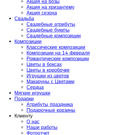
Акция на розы
Акция на хризантему
Акция сезона
Свадьба
Свадебные атрибуты
Свадебные букеты
Свадебные композиции
Композиции
Классические композиции
Композиции на 14 февраля
Романтические композиции
Цветы в боксах
Цветы в коробочке
Игрушки из цветов
Макаруны с Цветами
Сердца
Мягкие игрушки
Подарки
Атрибуты праздника
Подарочные корзины
Клиенту
О нас
Наши работы
Фотоотчет