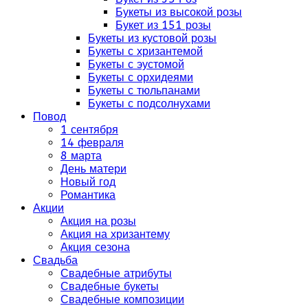
Букеты из высокой розы
Букет из 151 розы
Букеты из кустовой розы
Букеты с хризантемой
Букеты с эустомой
Букеты с орхидеями
Букеты с тюльпанами
Букеты с подсолнухами
Повод
1 сентября
14 февраля
8 марта
День матери
Новый год
Романтика
Акции
Акция на розы
Акция на хризантему
Акция сезона
Свадьба
Свадебные атрибуты
Свадебные букеты
Свадебные композиции