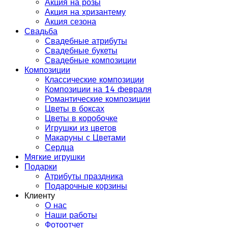
Акция на розы
Акция на хризантему
Акция сезона
Свадьба
Свадебные атрибуты
Свадебные букеты
Свадебные композиции
Композиции
Классические композиции
Композиции на 14 февраля
Романтические композиции
Цветы в боксах
Цветы в коробочке
Игрушки из цветов
Макаруны с Цветами
Сердца
Мягкие игрушки
Подарки
Атрибуты праздника
Подарочные корзины
Клиенту
О нас
Наши работы
Фотоотчет