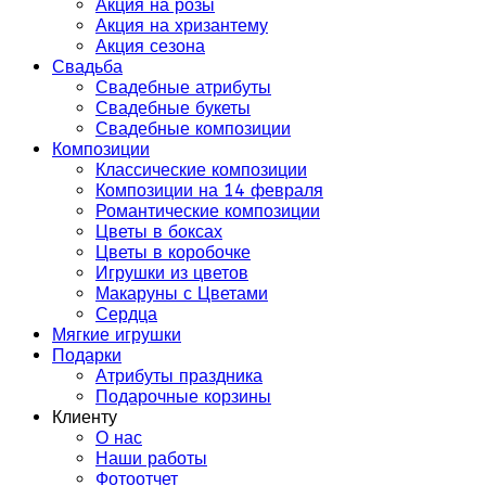
Акция на розы
Акция на хризантему
Акция сезона
Свадьба
Свадебные атрибуты
Свадебные букеты
Свадебные композиции
Композиции
Классические композиции
Композиции на 14 февраля
Романтические композиции
Цветы в боксах
Цветы в коробочке
Игрушки из цветов
Макаруны с Цветами
Сердца
Мягкие игрушки
Подарки
Атрибуты праздника
Подарочные корзины
Клиенту
О нас
Наши работы
Фотоотчет