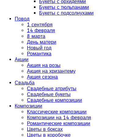
Букеты с орхидеями
Букеты с тюльпанами
Букеты с подсолнухами
Повод
1 сентября
14 февраля
8 марта
День матери
Новый год
Романтика
Акции
Акция на розы
Акция на хризантему
Акция сезона
Свадьба
Свадебные атрибуты
Свадебные букеты
Свадебные композиции
Композиции
Классические композиции
Композиции на 14 февраля
Романтические композиции
Цветы в боксах
Цветы в коробочке