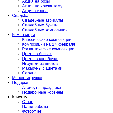
Акция на розы
Акция на хризантему
Акция сезона
Свадьба
Свадебные атрибуты
Свадебные букеты
Свадебные композиции
Композиции
Классические композиции
Композиции на 14 февраля
Романтические композиции
Цветы в боксах
Цветы в коробочке
Игрушки из цветов
Макаруны с Цветами
Сердца
Мягкие игрушки
Подарки
Атрибуты праздника
Подарочные корзины
Клиенту
О нас
Наши работы
Фотоотчет