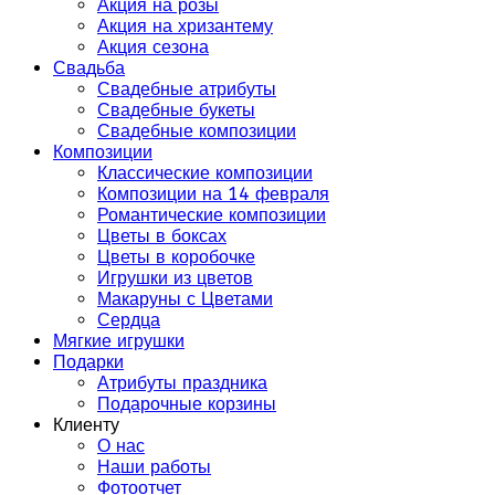
Акция на розы
Акция на хризантему
Акция сезона
Свадьба
Свадебные атрибуты
Свадебные букеты
Свадебные композиции
Композиции
Классические композиции
Композиции на 14 февраля
Романтические композиции
Цветы в боксах
Цветы в коробочке
Игрушки из цветов
Макаруны с Цветами
Сердца
Мягкие игрушки
Подарки
Атрибуты праздника
Подарочные корзины
Клиенту
О нас
Наши работы
Фотоотчет