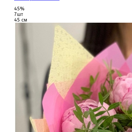
45%
7шт
45 см