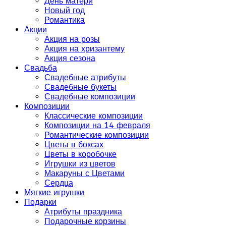
День матери
Новый год
Романтика
Акции
Акция на розы
Акция на хризантему
Акция сезона
Свадьба
Свадебные атрибуты
Свадебные букеты
Свадебные композиции
Композиции
Классические композиции
Композиции на 14 февраля
Романтические композиции
Цветы в боксах
Цветы в коробочке
Игрушки из цветов
Макаруны с Цветами
Сердца
Мягкие игрушки
Подарки
Атрибуты праздника
Подарочные корзины