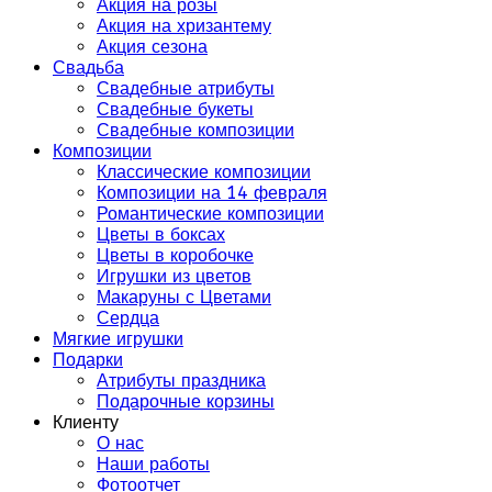
Акция на розы
Акция на хризантему
Акция сезона
Свадьба
Свадебные атрибуты
Свадебные букеты
Свадебные композиции
Композиции
Классические композиции
Композиции на 14 февраля
Романтические композиции
Цветы в боксах
Цветы в коробочке
Игрушки из цветов
Макаруны с Цветами
Сердца
Мягкие игрушки
Подарки
Атрибуты праздника
Подарочные корзины
Клиенту
О нас
Наши работы
Фотоотчет