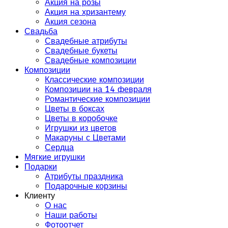
Акция на розы
Акция на хризантему
Акция сезона
Свадьба
Свадебные атрибуты
Свадебные букеты
Свадебные композиции
Композиции
Классические композиции
Композиции на 14 февраля
Романтические композиции
Цветы в боксах
Цветы в коробочке
Игрушки из цветов
Макаруны с Цветами
Сердца
Мягкие игрушки
Подарки
Атрибуты праздника
Подарочные корзины
Клиенту
О нас
Наши работы
Фотоотчет