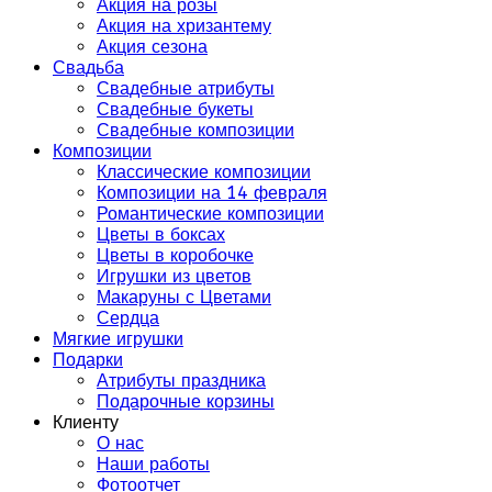
Акция на розы
Акция на хризантему
Акция сезона
Свадьба
Свадебные атрибуты
Свадебные букеты
Свадебные композиции
Композиции
Классические композиции
Композиции на 14 февраля
Романтические композиции
Цветы в боксах
Цветы в коробочке
Игрушки из цветов
Макаруны с Цветами
Сердца
Мягкие игрушки
Подарки
Атрибуты праздника
Подарочные корзины
Клиенту
О нас
Наши работы
Фотоотчет