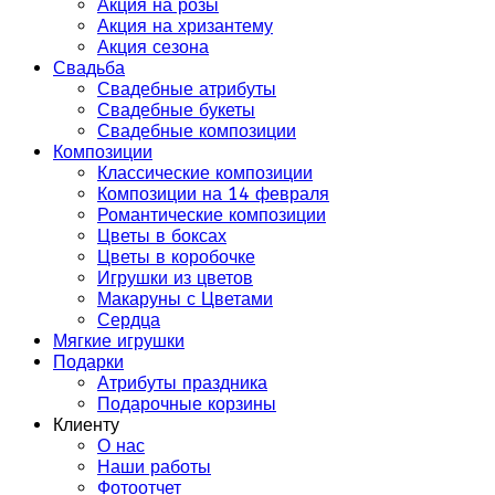
Акция на розы
Акция на хризантему
Акция сезона
Свадьба
Свадебные атрибуты
Свадебные букеты
Свадебные композиции
Композиции
Классические композиции
Композиции на 14 февраля
Романтические композиции
Цветы в боксах
Цветы в коробочке
Игрушки из цветов
Макаруны с Цветами
Сердца
Мягкие игрушки
Подарки
Атрибуты праздника
Подарочные корзины
Клиенту
О нас
Наши работы
Фотоотчет