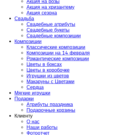
Акция на розы
Акция на хризантему
Акция сезона
Свадьба
Свадебные атрибуты
Свадебные букеты
Свадебные композиции
Композиции
Классические композиции
Композиции на 14 февраля
Романтические композиции
Цветы в боксах
Цветы в коробочке
Игрушки из цветов
Макаруны с Цветами
Сердца
Мягкие игрушки
Подарки
Атрибуты праздника
Подарочные корзины
Клиенту
О нас
Наши работы
Фотоотчет