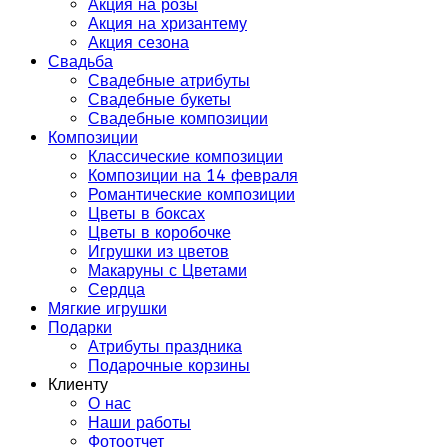
Акция на розы
Акция на хризантему
Акция сезона
Свадьба
Свадебные атрибуты
Свадебные букеты
Свадебные композиции
Композиции
Классические композиции
Композиции на 14 февраля
Романтические композиции
Цветы в боксах
Цветы в коробочке
Игрушки из цветов
Макаруны с Цветами
Сердца
Мягкие игрушки
Подарки
Атрибуты праздника
Подарочные корзины
Клиенту
О нас
Наши работы
Фотоотчет