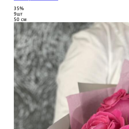
35%
9шт
50 см