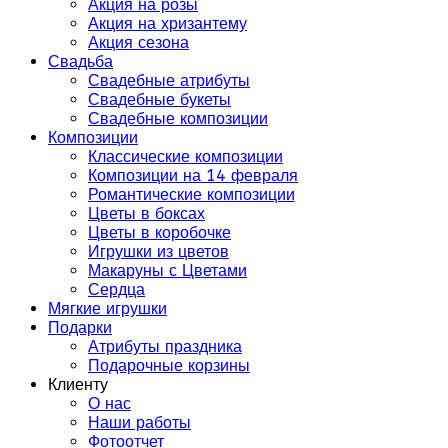
Акция на розы
Акция на хризантему
Акция сезона
Свадьба
Свадебные атрибуты
Свадебные букеты
Свадебные композиции
Композиции
Классические композиции
Композиции на 14 февраля
Романтические композиции
Цветы в боксах
Цветы в коробочке
Игрушки из цветов
Макаруны с Цветами
Сердца
Мягкие игрушки
Подарки
Атрибуты праздника
Подарочные корзины
Клиенту
О нас
Наши работы
Фотоотчет