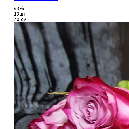
43%
13шт
70 см