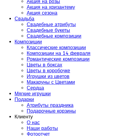
Акция на розы
Акция на хризантему
Акция сезона
Свадьба
Свадебные атрибуты
Свадебные букеты
Свадебные композиции
Композиции
Классические композиции
Композиции на 14 февраля
Романтические композиции
Цветы в боксах
Цветы в коробочке
Игрушки из цветов
Макаруны с Цветами
Сердца
Мягкие игрушки
Подарки
Атрибуты праздника
Подарочные корзины
Клиенту
О нас
Наши работы
Фотоотчет