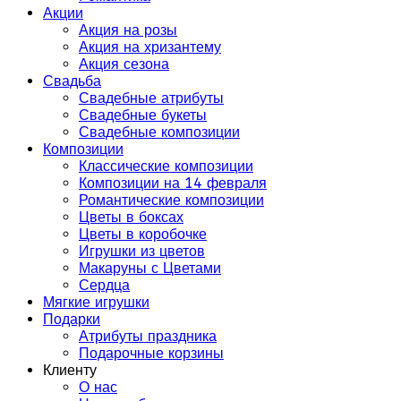
Акции
Акция на розы
Акция на хризантему
Акция сезона
Свадьба
Свадебные атрибуты
Свадебные букеты
Свадебные композиции
Композиции
Классические композиции
Композиции на 14 февраля
Романтические композиции
Цветы в боксах
Цветы в коробочке
Игрушки из цветов
Макаруны с Цветами
Сердца
Мягкие игрушки
Подарки
Атрибуты праздника
Подарочные корзины
Клиенту
О нас