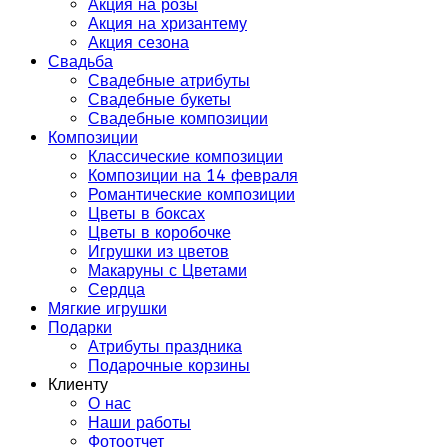
Акция на розы
Акция на хризантему
Акция сезона
Свадьба
Свадебные атрибуты
Свадебные букеты
Свадебные композиции
Композиции
Классические композиции
Композиции на 14 февраля
Романтические композиции
Цветы в боксах
Цветы в коробочке
Игрушки из цветов
Макаруны с Цветами
Сердца
Мягкие игрушки
Подарки
Атрибуты праздника
Подарочные корзины
Клиенту
О нас
Наши работы
Фотоотчет