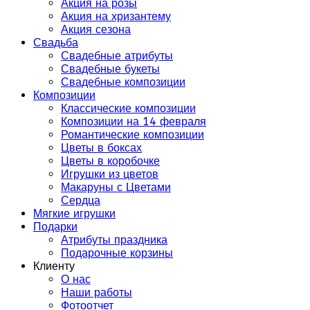
Акция на розы
Акция на хризантему
Акция сезона
Свадьба
Свадебные атрибуты
Свадебные букеты
Свадебные композиции
Композиции
Классические композиции
Композиции на 14 февраля
Романтические композиции
Цветы в боксах
Цветы в коробочке
Игрушки из цветов
Макаруны с Цветами
Сердца
Мягкие игрушки
Подарки
Атрибуты праздника
Подарочные корзины
Клиенту
О нас
Наши работы
Фотоотчет