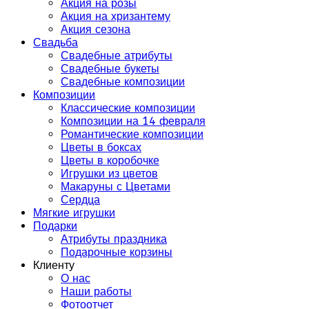
Акция на розы
Акция на хризантему
Акция сезона
Свадьба
Свадебные атрибуты
Свадебные букеты
Свадебные композиции
Композиции
Классические композиции
Композиции на 14 февраля
Романтические композиции
Цветы в боксах
Цветы в коробочке
Игрушки из цветов
Макаруны с Цветами
Сердца
Мягкие игрушки
Подарки
Атрибуты праздника
Подарочные корзины
Клиенту
О нас
Наши работы
Фотоотчет