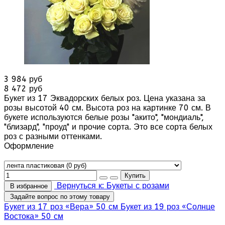
3 984 руб
8 472 руб
Букет из 17 Эквадорских белых роз. Цена указана за
розы высотой 40 см. Высота роз на картинке 70 см. В
букете используются белые розы "акито", "мондиаль",
"близард", "проуд" и прочие сорта. Это все сорта белых
роз с разными оттенками.
Оформление
Вернуться к: Букеты с розами
В избранное
Задайте вопрос по этому товару
Букет из 17 роз «Вера» 50 см
Букет из 19 роз «Солнце
Востока» 50 см