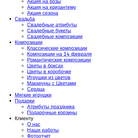
Акция на розы
Акция на хризантему
Акция сезона
Свадьба
Свадебные атрибуты
Свадебные букеты
Свадебные композиции
Композиции
Классические композиции
Композиции на 14 февраля
Романтические композиции
Цветы в боксах
Цветы в коробочке
Игрушки из цветов
Макаруны с Цветами
Сердца
Мягкие игрушки
Подарки
Атрибуты праздника
Подарочные корзины
Клиенту
О нас
Наши работы
Фотоотчет