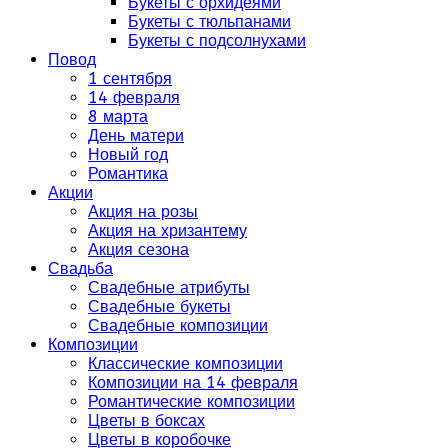
Букеты с орхидеями
Букеты с тюльпанами
Букеты с подсолнухами
Повод
1 сентября
14 февраля
8 марта
День матери
Новый год
Романтика
Акции
Акция на розы
Акция на хризантему
Акция сезона
Свадьба
Свадебные атрибуты
Свадебные букеты
Свадебные композиции
Композиции
Классические композиции
Композиции на 14 февраля
Романтические композиции
Цветы в боксах
Цветы в коробочке