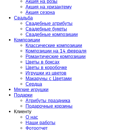
Акция на розы
Акция на хризантему
Акция сезона
Свадьба
Свадебные атрибуты
Свадебные букеты
Свадебные композиции
Композиции
Классические композиции
Композиции на 14 февраля
Романтические композиции
Цветы в боксах
Цветы в коробочке
Игрушки из цветов
Макаруны с Цветами
Сердца
Мягкие игрушки
Подарки
Атрибуты праздника
Подарочные корзины
Клиенту
О нас
Наши работы
Фотоотчет