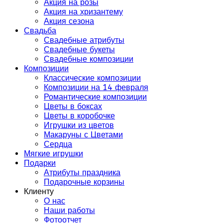
Акция на розы
Акция на хризантему
Акция сезона
Свадьба
Свадебные атрибуты
Свадебные букеты
Свадебные композиции
Композиции
Классические композиции
Композиции на 14 февраля
Романтические композиции
Цветы в боксах
Цветы в коробочке
Игрушки из цветов
Макаруны с Цветами
Сердца
Мягкие игрушки
Подарки
Атрибуты праздника
Подарочные корзины
Клиенту
О нас
Наши работы
Фотоотчет