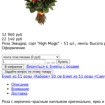
12 960 руб
22 140 руб
Роза Эквадор, сорт "High Magic" - 51 шт., лента. Высота 
Оформление
Вернуться к: Букеты с розами
В избранное
Задайте вопрос по этому товару
Букет из 51 розы «Кабаре» 50 см
Букет из 51 розы «Сак
Описание
Внимание
Доставка
Роза с кирпично-красным наплывом оригинально, ярко и 