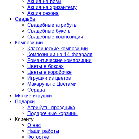
Акция на розы
Акция на хризантему
Акция сезона
Свадьба
Свадебные атрибуты
Свадебные букеты
Свадебные композиции
Композиции
Классические композиции
Композиции на 14 февраля
Романтические композиции
Цветы в боксах
Цветы в коробочке
Игрушки из цветов
Макаруны с Цветами
Сердца
Мягкие игрушки
Подарки
Атрибуты праздника
Подарочные корзины
Клиенту
О нас
Наши работы
Фотоотчет