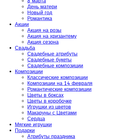
8 марта
День матери
Новый год
Романтика
Акции
Акция на розы
Акция на хризантему
Акция сезона
Свадьба
Свадебные атрибуты
Свадебные букеты
Свадебные композиции
Композиции
Классические композиции
Композиции на 14 февраля
Романтические композиции
Цветы в боксах
Цветы в коробочке
Игрушки из цветов
Макаруны с Цветами
Сердца
Мягкие игрушки
Подарки
Атрибуты праздника