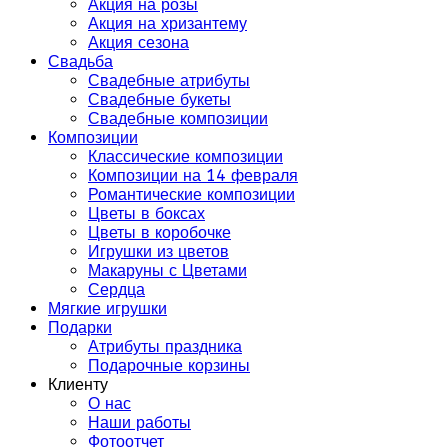
Акция на розы
Акция на хризантему
Акция сезона
Свадьба
Свадебные атрибуты
Свадебные букеты
Свадебные композиции
Композиции
Классические композиции
Композиции на 14 февраля
Романтические композиции
Цветы в боксах
Цветы в коробочке
Игрушки из цветов
Макаруны с Цветами
Сердца
Мягкие игрушки
Подарки
Атрибуты праздника
Подарочные корзины
Клиенту
О нас
Наши работы
Фотоотчет