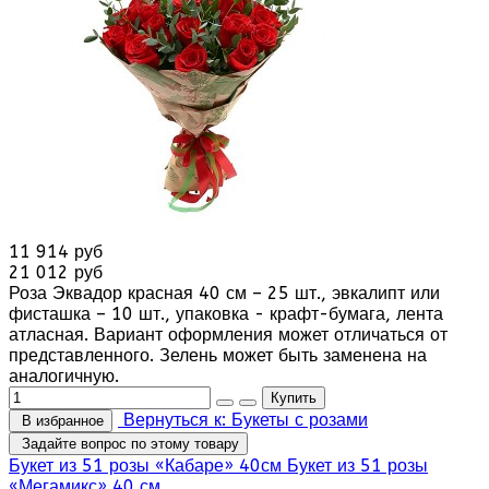
11 914 руб
21 012 руб
Роза Эквадор красная 40 см – 25 шт., эвкалипт или
фисташка – 10 шт., упаковка - крафт-бумага, лента
атласная. Вариант оформления может отличаться от
представленного. Зелень может быть заменена на
аналогичную.
Вернуться к: Букеты с розами
В избранное
Задайте вопрос по этому товару
Букет из 51 розы «Кабаре» 40см
Букет из 51 розы
«Мегамикс» 40 см