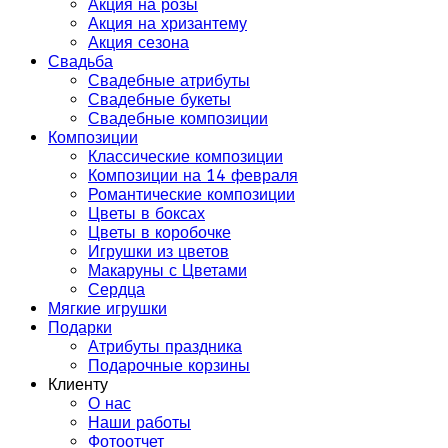
Акция на розы
Акция на хризантему
Акция сезона
Свадьба
Свадебные атрибуты
Свадебные букеты
Свадебные композиции
Композиции
Классические композиции
Композиции на 14 февраля
Романтические композиции
Цветы в боксах
Цветы в коробочке
Игрушки из цветов
Макаруны с Цветами
Сердца
Мягкие игрушки
Подарки
Атрибуты праздника
Подарочные корзины
Клиенту
О нас
Наши работы
Фотоотчет