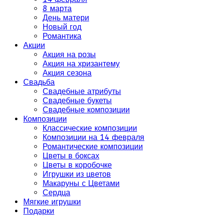
8 марта
День матери
Новый год
Романтика
Акции
Акция на розы
Акция на хризантему
Акция сезона
Свадьба
Свадебные атрибуты
Свадебные букеты
Свадебные композиции
Композиции
Классические композиции
Композиции на 14 февраля
Романтические композиции
Цветы в боксах
Цветы в коробочке
Игрушки из цветов
Макаруны с Цветами
Сердца
Мягкие игрушки
Подарки