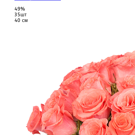
49%
35шт
40 см