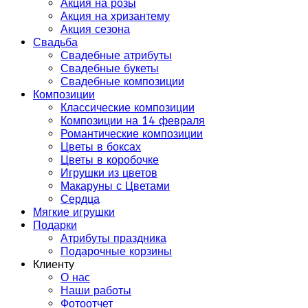
Акция на розы
Акция на хризантему
Акция сезона
Свадьба
Свадебные атрибуты
Свадебные букеты
Свадебные композиции
Композиции
Классические композиции
Композиции на 14 февраля
Романтические композиции
Цветы в боксах
Цветы в коробочке
Игрушки из цветов
Макаруны с Цветами
Сердца
Мягкие игрушки
Подарки
Атрибуты праздника
Подарочные корзины
Клиенту
О нас
Наши работы
Фотоотчет