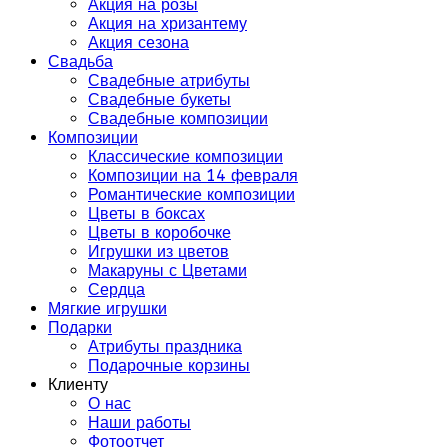
Акция на розы
Акция на хризантему
Акция сезона
Свадьба
Свадебные атрибуты
Свадебные букеты
Свадебные композиции
Композиции
Классические композиции
Композиции на 14 февраля
Романтические композиции
Цветы в боксах
Цветы в коробочке
Игрушки из цветов
Макаруны с Цветами
Сердца
Мягкие игрушки
Подарки
Атрибуты праздника
Подарочные корзины
Клиенту
О нас
Наши работы
Фотоотчет