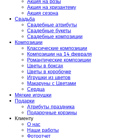
Акция на розы
Акция на хризантему
Акция сезона
Свадьба
Свадебные атрибуты
Свадебные букеты
Свадебные композиции
Композиции
Классические композиции
Композиции на 14 февраля
Романтические композиции
Цветы в боксах
Цветы в коробочке
Игрушки из цветов
Макаруны с Цветами
Сердца
Мягкие игрушки
Подарки
Атрибуты праздника
Подарочные корзины
Клиенту
О нас
Наши работы
Фотоотчет