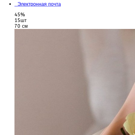
Электронная почта
45%
15шт
70 см