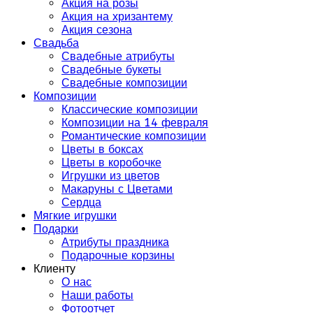
Акция на розы
Акция на хризантему
Акция сезона
Свадьба
Свадебные атрибуты
Свадебные букеты
Свадебные композиции
Композиции
Классические композиции
Композиции на 14 февраля
Романтические композиции
Цветы в боксах
Цветы в коробочке
Игрушки из цветов
Макаруны с Цветами
Сердца
Мягкие игрушки
Подарки
Атрибуты праздника
Подарочные корзины
Клиенту
О нас
Наши работы
Фотоотчет