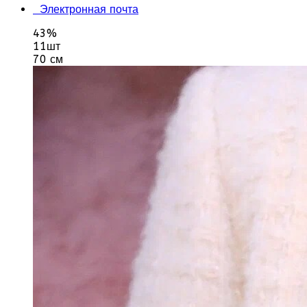
Электронная почта
43%
11шт
70 см