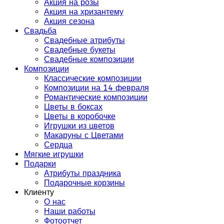
Акция на розы
Акция на хризантему
Акция сезона
Свадьба
Свадебные атрибуты
Свадебные букеты
Свадебные композиции
Композиции
Классические композиции
Композиции на 14 февраля
Романтические композиции
Цветы в боксах
Цветы в коробочке
Игрушки из цветов
Макаруны с Цветами
Сердца
Мягкие игрушки
Подарки
Атрибуты праздника
Подарочные корзины
Клиенту
О нас
Наши работы
Фотоотчет