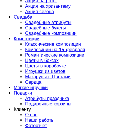
Акция на розы
Акция на хризантему
Акция сезона
Свадьба
Свадебные атрибуты
Свадебные букеты
Свадебные композиции
Композиции
Классические композиции
Композиции на 14 февраля
Романтические композиции
Цветы в боксах
Цветы в коробочке
Игрушки из цветов
Макаруны с Цветами
Сердца
Мягкие игрушки
Подарки
Атрибуты праздника
Подарочные корзины
Клиенту
О нас
Наши работы
Фотоотчет