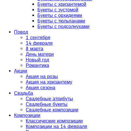
Букеты с хризантемой
Букеты с эустомой
Букеты с орхидеями
Букеты с тюльпанами
Букеты с подсолнухами
Повод
1 сентября
14 февраля
8 марта
День матери
Новый год
Романтика
Акции
Акция на розы
Акция на хризантему
Акция сезона
Свадьба
Свадебные атрибуты
Свадебные букеты
Свадебные композиции
Композиции
Классические композиции
Композиции на 14 февраля