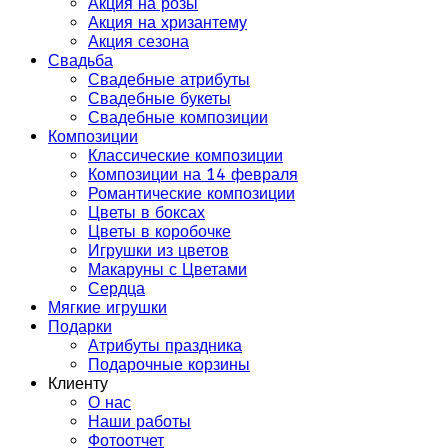
Акция на розы
Акция на хризантему
Акция сезона
Свадьба
Свадебные атрибуты
Свадебные букеты
Свадебные композиции
Композиции
Классические композиции
Композиции на 14 февраля
Романтические композиции
Цветы в боксах
Цветы в коробочке
Игрушки из цветов
Макаруны с Цветами
Сердца
Мягкие игрушки
Подарки
Атрибуты праздника
Подарочные корзины
Клиенту
О нас
Наши работы
Фотоотчет