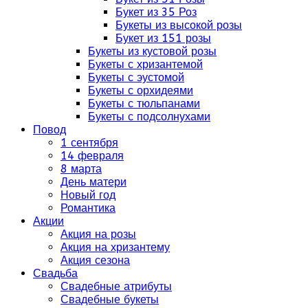
Букет из 35 Роз
Букеты из высокой розы
Букет из 151 розы
Букеты из кустовой розы
Букеты с хризантемой
Букеты с эустомой
Букеты с орхидеями
Букеты с тюльпанами
Букеты с подсолнухами
Повод
1 сентября
14 февраля
8 марта
День матери
Новый год
Романтика
Акции
Акция на розы
Акция на хризантему
Акция сезона
Свадьба
Свадебные атрибуты
Свадебные букеты