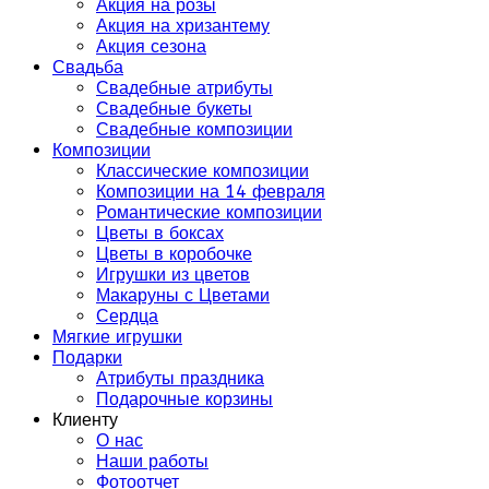
Акция на розы
Акция на хризантему
Акция сезона
Свадьба
Свадебные атрибуты
Свадебные букеты
Свадебные композиции
Композиции
Классические композиции
Композиции на 14 февраля
Романтические композиции
Цветы в боксах
Цветы в коробочке
Игрушки из цветов
Макаруны с Цветами
Сердца
Мягкие игрушки
Подарки
Атрибуты праздника
Подарочные корзины
Клиенту
О нас
Наши работы
Фотоотчет