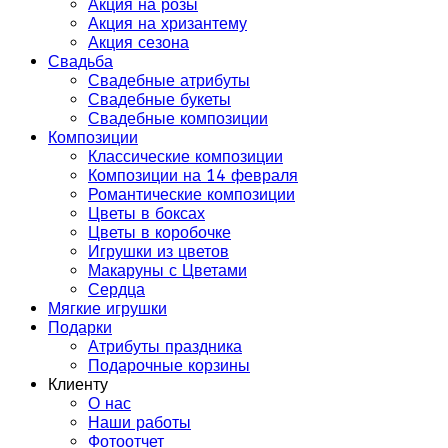
Акция на розы
Акция на хризантему
Акция сезона
Свадьба
Свадебные атрибуты
Свадебные букеты
Свадебные композиции
Композиции
Классические композиции
Композиции на 14 февраля
Романтические композиции
Цветы в боксах
Цветы в коробочке
Игрушки из цветов
Макаруны с Цветами
Сердца
Мягкие игрушки
Подарки
Атрибуты праздника
Подарочные корзины
Клиенту
О нас
Наши работы
Фотоотчет