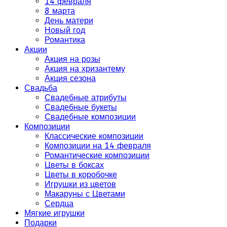
14 февраля
8 марта
День матери
Новый год
Романтика
Акции
Акция на розы
Акция на хризантему
Акция сезона
Свадьба
Свадебные атрибуты
Свадебные букеты
Свадебные композиции
Композиции
Классические композиции
Композиции на 14 февраля
Романтические композиции
Цветы в боксах
Цветы в коробочке
Игрушки из цветов
Макаруны с Цветами
Сердца
Мягкие игрушки
Подарки