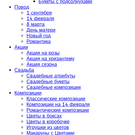
Букеты с подсолнухами
Повод
1 сентября
14 февраля
8 марта
День матери
Новый год
Романтика
Акции
Акция на розы
Акция на хризантему
Акция сезона
Свадьба
Свадебные атрибуты
Свадебные букеты
Свадебные композиции
Композиции
Классические композиции
Композиции на 14 февраля
Романтические композиции
Цветы в боксах
Цветы в коробочке
Игрушки из цветов
Макаруны с Цветами