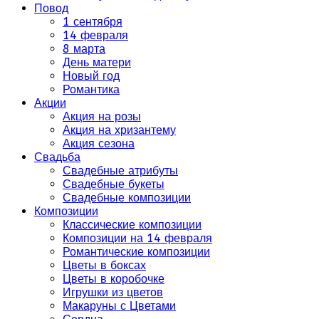
Повод
1 сентября
14 февраля
8 марта
День матери
Новый год
Романтика
Акции
Акция на розы
Акция на хризантему
Акция сезона
Свадьба
Свадебные атрибуты
Свадебные букеты
Свадебные композиции
Композиции
Классические композиции
Композиции на 14 февраля
Романтические композиции
Цветы в боксах
Цветы в коробочке
Игрушки из цветов
Макаруны с Цветами